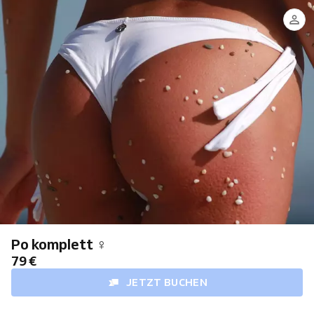
Po komplett ♀
79 €
JETZT BUCHEN