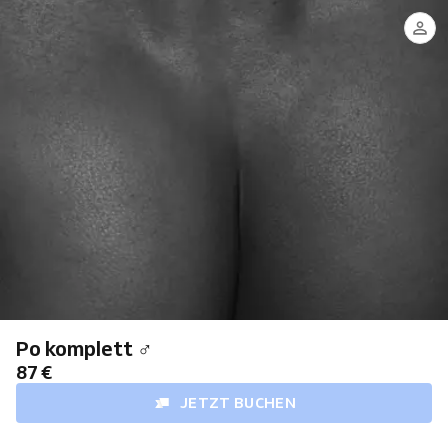
Po komplett ♂
87 €
JETZT BUCHEN