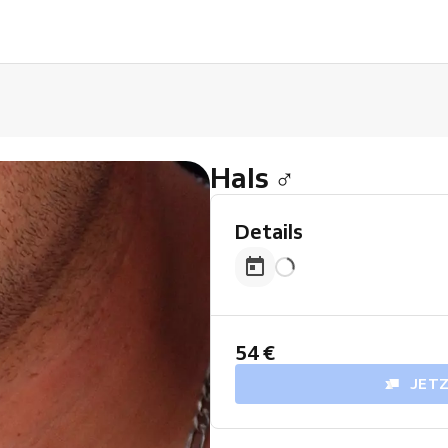
Hals ♂
Details
54 €
JET