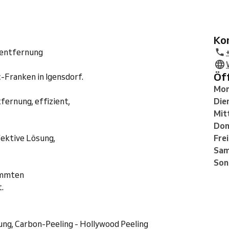
K
rentfernung
Ö
-Franken in Igensdorf.
Mon
ernung, effizient,
Die
Mit
Don
fektive Lösung,
Fre
Sam
Son
timmten
.
ng, Carbon-Peeling - Hollywood Peeling