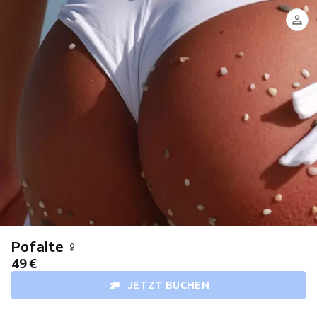
Pofalte ♀
49 €
JETZT BUCHEN